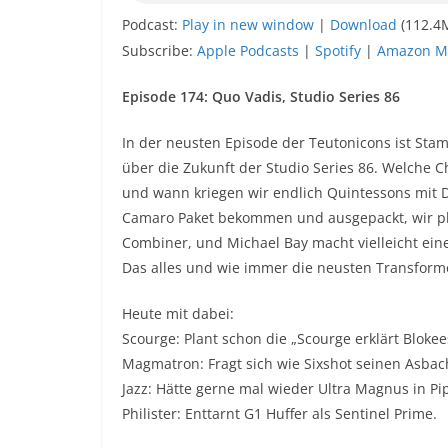
Podcast:
Play in new window
|
Download
(112.4
Subscribe:
Apple Podcasts
|
Spotify
|
Amazon M
Episode 174: Quo Vadis, Studio Series 86
In der neusten Episode der Teutonicons ist Sta
über die Zukunft der Studio Series 86. Welche C
und wann kriegen wir endlich Quintessons mit 
Camaro Paket bekommen und ausgepackt, wir pl
Combiner, und Michael Bay macht vielleicht eine
Das alles und wie immer die neusten Transforme
Heute mit dabei:
Scourge: Plant schon die „Scourge erklärt Blok
Magmatron: Fragt sich wie Sixshot seinen Asbach 
Jazz: Hätte gerne mal wieder Ultra Magnus in Pip
Philister: Enttarnt G1 Huffer als Sentinel Prime.