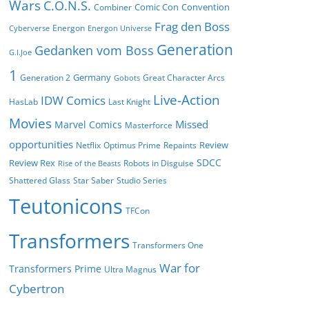
Wars
C.O.N.S.
Comic Con
Convention
Combiner
Frag den Boss
Energon
Cyberverse
Energon Universe
Generation
Gedanken vom Boss
G.I.Joe
1
Germany
Generation 2
Great Character Arcs
Gobots
Live-Action
IDW Comics
HasLab
Last Knight
Movies
Missed
Marvel Comics
Masterforce
opportunities
Review
Netflix
Optimus Prime
Repaints
SDCC
Review Rex
Robots in Disguise
Rise of the Beasts
Shattered Glass
Star Saber
Studio Series
Teutonicons
TFCon
Transformers
Transformers One
War for
Transformers Prime
Ultra Magnus
Cybertron