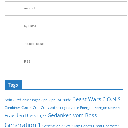
Android
by Email
Youtube Music
RSS
Tags
Beast Wars
C.O.N.S.
Animated
Armada
Anleitungen
April April
Comic Con
Convention
Combiner
Energon
Cyberverse
Energon Universe
Gedanken vom Boss
Frag den Boss
G.I.Joe
Generation 1
Germany
Generation 2
Great Character
Gobots