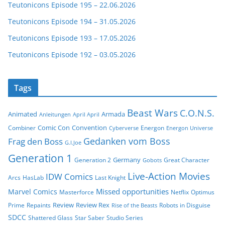
Teutonicons Episode 195 – 22.06.2026
Teutonicons Episode 194 – 31.05.2026
Teutonicons Episode 193 – 17.05.2026
Teutonicons Episode 192 – 03.05.2026
Tags
Beast Wars
C.O.N.S.
Animated
Armada
Anleitungen
April April
Comic Con
Convention
Combiner
Energon
Cyberverse
Energon Universe
Gedanken vom Boss
Frag den Boss
G.I.Joe
Generation 1
Germany
Generation 2
Great Character
Gobots
Live-Action Movies
IDW Comics
Arcs
HasLab
Last Knight
Missed opportunities
Marvel Comics
Masterforce
Netflix
Optimus
Review
Review Rex
Prime
Repaints
Robots in Disguise
Rise of the Beasts
SDCC
Shattered Glass
Star Saber
Studio Series